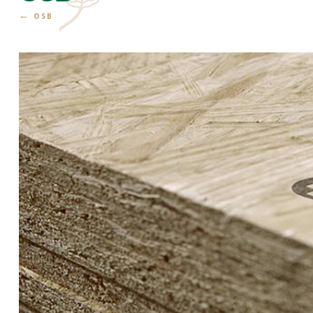
←
OSB