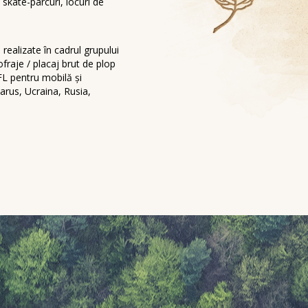
skate-parcuri, locuri de
ealizate în cadrul grupului
ofraje / placaj brut de plop
FL pentru mobilă și
arus, Ucraina, Rusia,