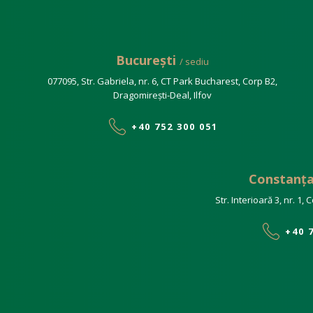
București
/ sediu
077095, Str. Gabriela, nr. 6, CT Park Bucharest, Corp B2,
Dragomirești-Deal, Ilfov
+40 752 300 051
Constanț
Str. Interioară 3, nr. 1
+40 