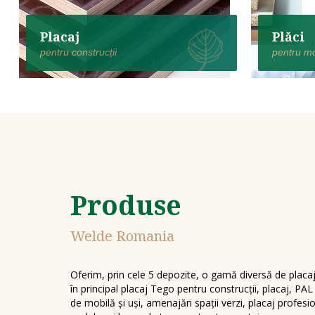
Placaj
Plăci
pentru construcții
pentru mob
Produse
Welde Romania
Oferim, prin cele 5 depozite, o gamă diversă de placaje 
în principal placaj Tego pentru construcții, placaj, PA
de mobilă și uși, amenajări spații verzi, placaj profes