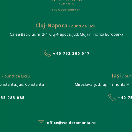
Cluj-Napoca
/ punct de lucru
Calea Baciului, nr. 2-4, Cluj-Napoca, Jud. Cluj (în incinta Europark)
+40 752 300 047
a
Iași
/ punct de lucru
/ pun
, Constanța, jud. Constanța
Miroslava, jud. Iași (în incinta M
755 083 085
+40 7
office@welderomania.ro