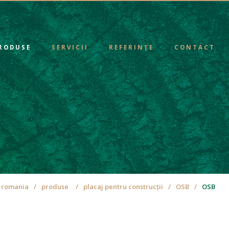
RODUSE
SERVICII
REFERINȚE
CONTACT
 romania
produse
placaj pentru construcții
OSB
OSB