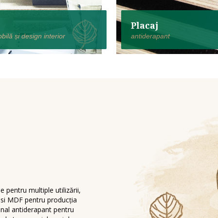
Placaj
ilă și design interior
antiderapant
pentru multiple utilizării,
L si MDF pentru producția
ional antiderapant pentru